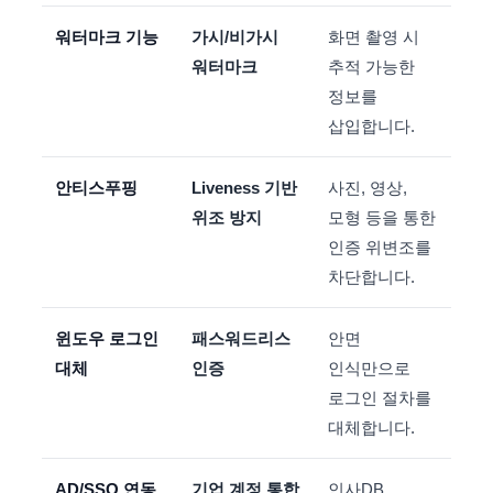
워터마크 기능
가시/비가시
화면 촬영 시
워터마크
추적 가능한
정보를
삽입합니다.
안티스푸핑
Liveness 기반
사진, 영상,
위조 방지
모형 등을 통한
인증 위변조를
차단합니다.
윈도우 로그인
패스워드리스
안면
대체
인증
인식만으로
로그인 절차를
대체합니다.
AD/SSO 연동
기업 계정 통합
인사DB,