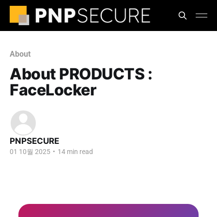
About
About PRODUCTS :
FaceLocker
PNPSECURE
01 10월 2025
•
14 min read