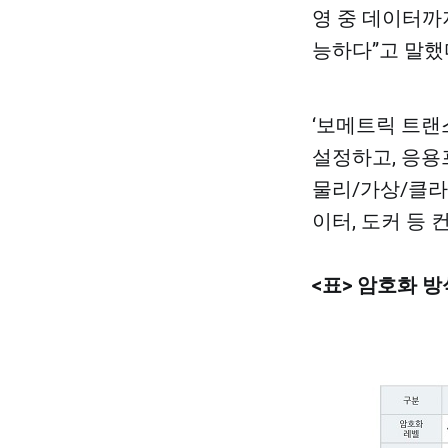
영 중 데이터까
능하다”고 말했다
‘보메트릭 트랜
설정하고, 응용
물리/가상/클라
이터, 도커 등
<표> 암호화 방