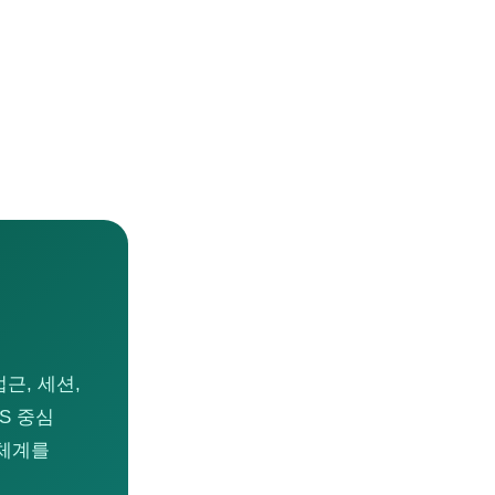
접근, 세션,
S 중심
 체계를