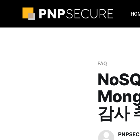
HO
FAQ
NoSQ
Mon
감사 
PNPSEC