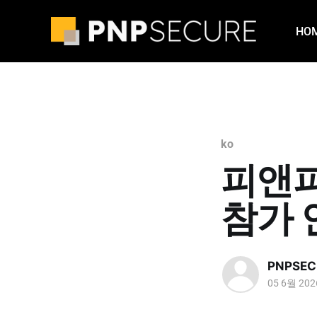
HO
ko
피앤피시
참가 안
PNPSEC
05 6월 202