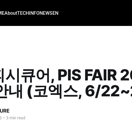
ME
About
TECH
INFO
NEWS
EN
큐어, PIS FAIR 2
내 (코엑스, 6/22~
URE
6
•
3 min read