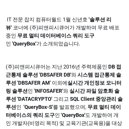
IT 전문 잡지 컴퓨터월드 1월 신년호
'솔루션 리
뷰'
코너에 (주)피앤피시큐어가 개발하여 무료 배포
중인
무료 멀티 데이터베이스 쿼리 도구
인
'QueryBox'
가 소개되었습니다.
(주)피앤피시큐어는 지난 2016년 주력제품인
DB 접
근통제 솔루션 'DBSAFER DB'
와
시스템 접근통제 솔
루션 'DBSAFER AM'
이외에
실시간 개인정보 모니터
링 솔루션
인
'INFOSAFER'
와
실시간 파일 암호화 솔
루션
'DATACRYPTO'
그리고
SQL Client 중앙관리 솔
루션
인
'QueryBox-S'
를 발표했으며,
무료 멀티 데이
터베이스의 쿼리 도구
인
'QueryBox'
도 개발하여 개
인 개발자(비영리 목적) 및 교육기관(교육용)을 대상