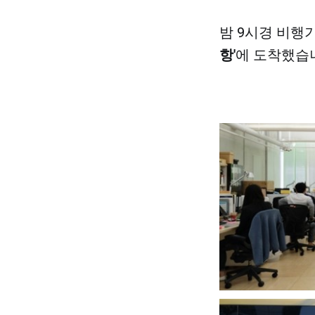
밤 9시경 비행기
항'
에 도착했습