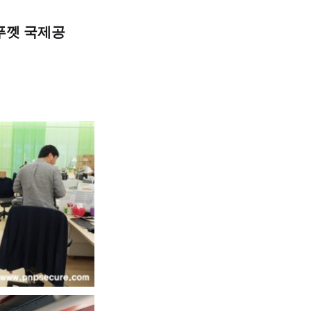
'푸껫 국제공