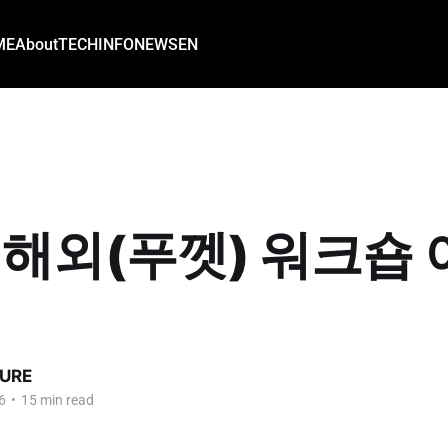
ME
About
TECH
INFO
NEWS
EN
6 해외(푸껫) 워크숍
URE
6
•
15 min read