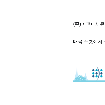
(주)피앤피시큐
태국 푸껫에서 