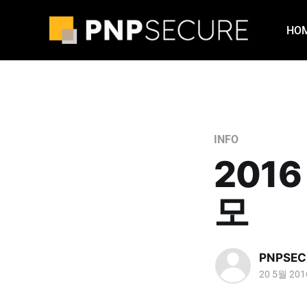
HO
INFO
201
모
PNPSEC
20 5월 201