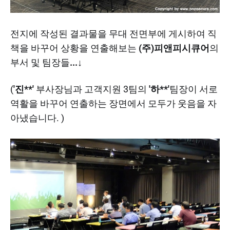
전지에 작성된 결과물을 무대 전면부에 게시하여 직
책을 바꾸어 상황을 연출해보는
(주)피앤피시큐어
의
부서 및 팀장들
...↓​
(
'진**'
부사장님과 고객지원 3팀의
'하**'
팀장이 서로
역활을 바꾸어 연출하는 장면에서 모두가 웃음을 자
아냈습니다. )