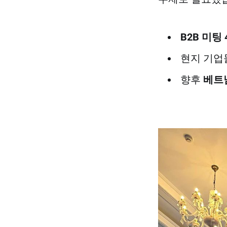
B2B 미팅 
현지 기업
향후
베트