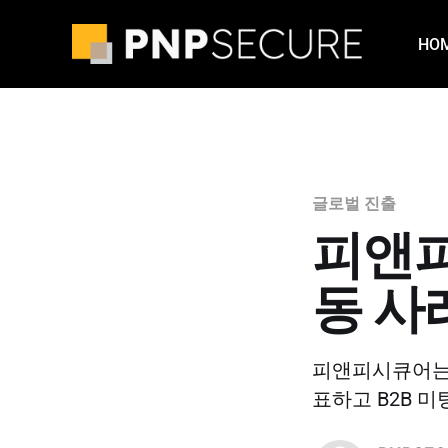
HO
글로벌 진출
피앤피
동 사
피앤피시큐어는 
표하고 B2B 