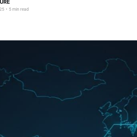
URE
25
•
5 min read