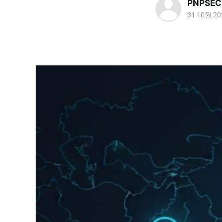
PNPSEC
31 10월 20