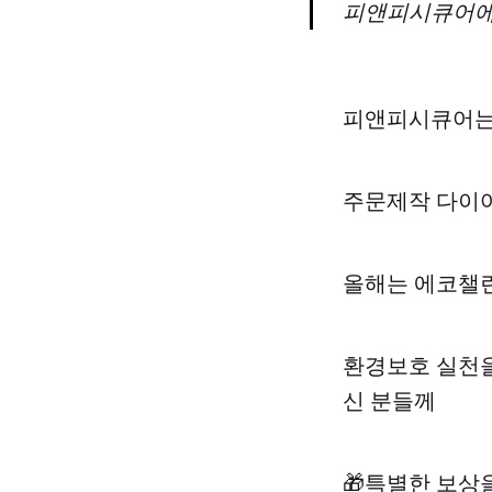
피앤피시큐어에
피앤피시큐어는
주문제작 다이어
올해는 에코챌
환경보호 실천을
신 분들께
🎁특별한 보상