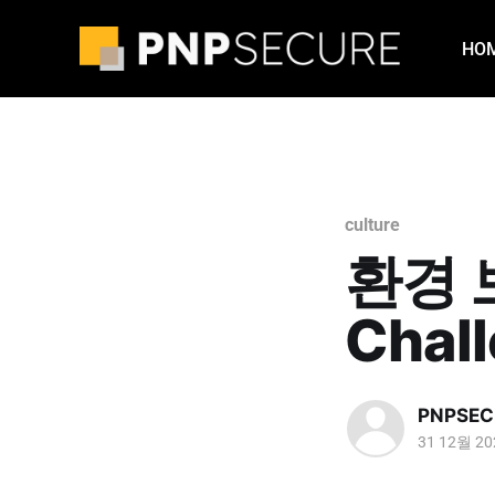
HO
culture
환경 보
Chall
PNPSEC
31 12월 20