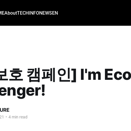
ME
About
TECH
INFO
NEWS
EN
호 캠페인] I'm Ec
enger!
URE
21
•
4 min read