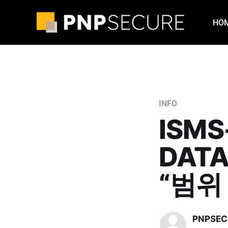
HO
INFO
ISMS
DAT
“범위
PNPSEC