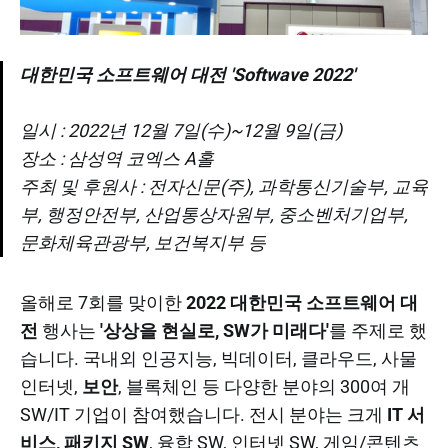
대한민국 소프트웨어 대전 'Softwave 2022'
일시 : 2022년 12월 7일(수)~12월 9일(금)
장소 : 삼성역 코엑스 A홀
주최 및 후원사 : 전자신문(주), 과학통신기술부, 교육
부, 행정안전부, 산업통상자원부, 중소벤처기업부,
문화체육관광부, 보건복지부 등
올해로 7회를 맞이한
2022 대한민국 소프트웨어 대
전
행사는
'상상을 현실로, SW가 미래다'
를 주제로 했
습니다. 국내외 인공지능, 빅데이터, 클라우드, 사물
인터넷,
보안
, 블록체인 등 다양한 분야의 300여 개
SW/IT 기업이 참여했습니다. 전시 분야는 크게
IT 서
비스, 패키지 SW
, 융합 SW, 인터넷 SW, 게임/콘텐츠