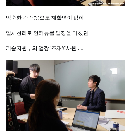
익숙한 감각(?)으로 재촬영이 없이
일사천리로 인터뷰를 일정을 마쳤던
기술지원부의 얼짱 '조재Y'사원...↓