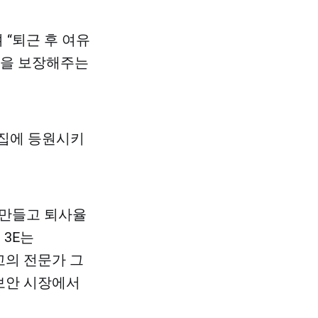
 “퇴근 후 여유
밸을 보장해주는
이집에 등원시키
 만들고 퇴사율
 3E는
최고의 전문가 그
DB보안 시장에서