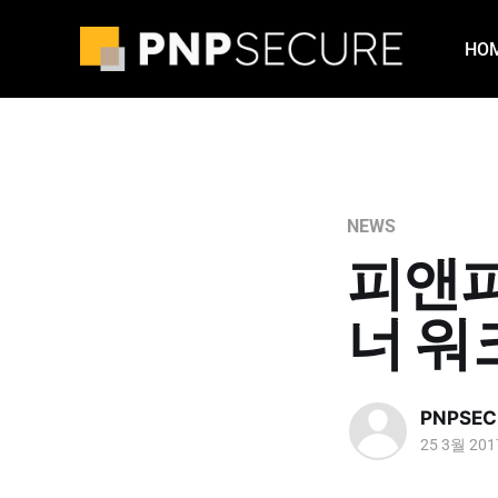
HO
NEWS
피앤피
너 워
PNPSEC
25 3월 201