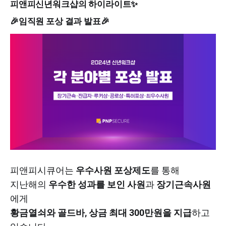
피앤피신년워크샵의 하이라이트✨
🎉임직원 포상 결과 발표🎉
피앤피시큐어는
우수사원 포상제도
를 통해
지난해의
우수한 성과를 보인 사원
과
장기근속사원
에게
황금열쇠와 골드바, 상금 최대 300만원을 지급
하고