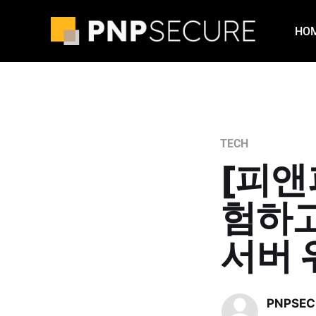
HO
TECH
[피앤피
험하고
서버 
PNPSEC