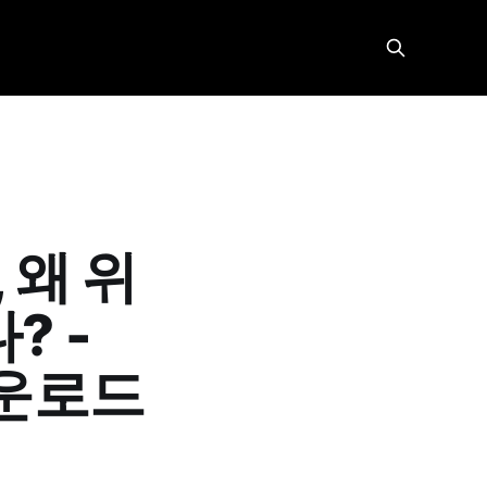
 왜 위
? -
다운로드