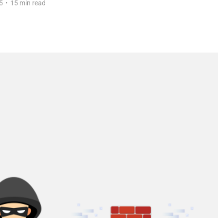
5
•
15 min read