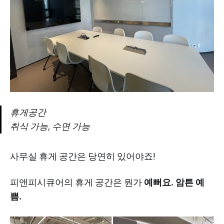
휴게공간
취식 가능, 수면 가능
사무실 휴게 공간은 당연히 있어야죠!
피앤피시큐어의 휴게 공간은 뭔가
예뻐요. 암튼 예
쁨.