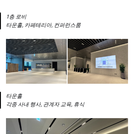
1층 로비
타운홀, 카페테리아, 컨퍼런스룸
타운홀
각종 사내 행사, 관계자 교육, 휴식