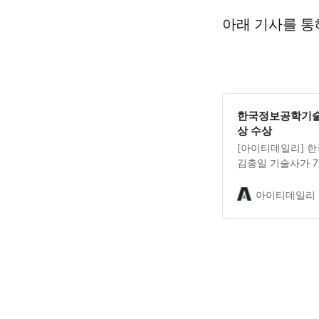
아래 기사를 통
한국정보공학기술
상 수상
[아이티데일리] 
김충일 기술사가 
회에서‘올해의 자
정보공학기술사회에
아이티데일리
회를 총괄하며 창
총회 등 주요 행사
피앤피시큐어의 기
반으로 소프트웨어
업현