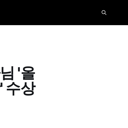
 '올
 수상