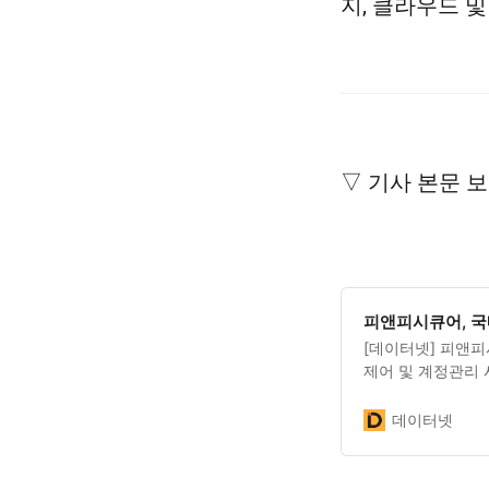
지, 클라우드 및
▽ 기사 본문 
피앤피시큐어, 국
[데이터넷] 피앤피
제어 및 계정관리 
금융 컴플라이언스
를 구축하기 위한
데이터넷
퍼(DBSAFER)
감사 지적사항과 I
어의 통합 접근제어