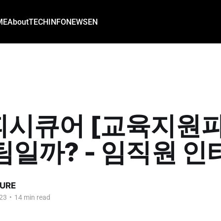
ME
About
TECH
INFO
NEWS
EN
시큐어 [교육지원파
팀일까? - 임직원 인
URE
23
•
14 min read