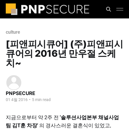
culture
[피앤피시큐어] (주)피앤피시
큐어의 2016년 만우절 스케
치~
PNPSECURE
01 4월 2016
•
5 min read
지금으로부터 약 2주 전
'솔루션사업본부 채널사업
팀 김T훈 차장'
의 경사스러운 결혼식이 있었고,