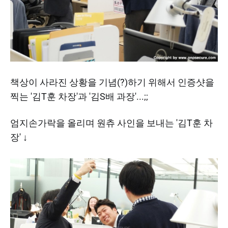
​책상이 사라진 상황을 기념(?)하기 위해서 인증샷을
찍는 '김T훈 차장'과 '김S배 과장'...;;
엄지손가락을 올리며 원츄 사인을 보내는 '김T훈 차
장' ↓