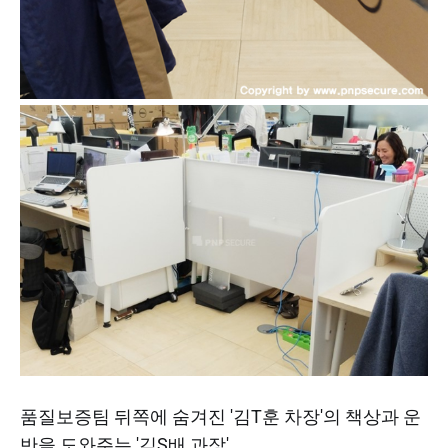
품질보증팀 뒤쪽에 숨겨진 '김T훈 차장'의 책상과 운
반을 도와주는 '김S배 과장'