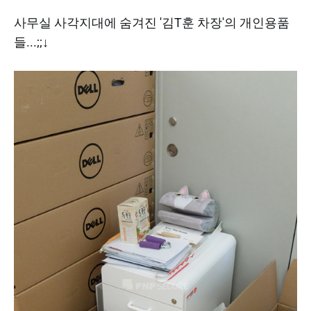
​사무실 사각지대에 숨겨진 '김T훈 차장'의 개인용품
들...;;↓