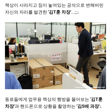
책상이 사라지고 짐이 놓여있는 공석으로 변해버린
자신의 자리를 발견한
'김T훈 차장'
...;;
↓
동료들에게 업무용 책상의 행방을 물어보는
'김T훈
차장'
과 핸드폰으로 상황을 촬영하는
'김S배 과장'↓