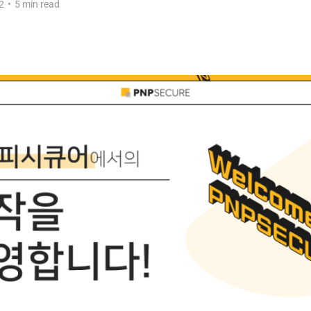
2
•
5 min read