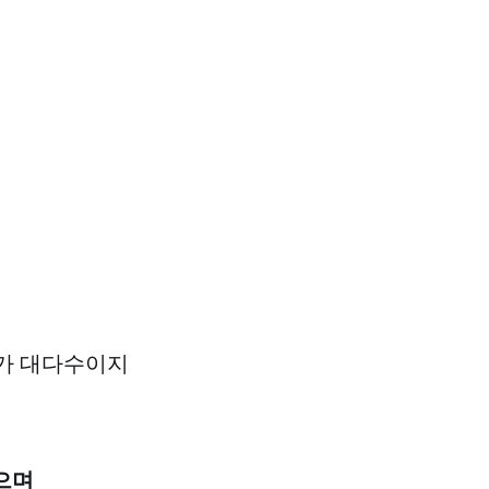
며
우가 대다수이지
으며