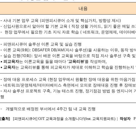
내용
-
 사내 기본 업무 교육 (피앤피시큐어 소개 및 핵심가치, 방향성 제시)
- 신입사원으로서 알아야 할 기본 교육 ( 직장 생활 가이드, 읽기 좋은 메일 쓰
-  현장 업무에서 필요한 기초 지식 자료 학습 ( 네트워크, 운영체제, 데이터베
-
 피앤피시큐어 솔루션 이론 교육 및 실습 진행
-
 이론 교육(9회):
 DBSAFER DB/AM(자사 솔루션)을 사용하는 이유, 동작 방
-
 실습 진행(10회):
 앞서 배운 이론 교육을 바탕으로 직접 자사 솔루션 구축 및
•
 피교육자
는 이론교육을 들을 때마다 
‘교육리뷰
’를 작성하며, 
•
 교육자
는 교육리뷰를 통해 피교육자가 제대로 이해하고 학습을 진행하는지 1
- 
장애 대응 프로세스 교육 (현장 업무에서 원활한 장애 대응을 위한 마음가짐 
-
 네트워크/운영체제/데이터베이스 측면에서 모의로 장애대응 진행 후 장애
-
 자사 솔루션 프로젝트 구축, 기능 테스트 진행, 정기점검 방법 등 엔지니어 
행
-   개별적으로 배정된 부서에서 4주간 팀 내 교육 진행 
[출처]
[피앤피시큐어] OJT 교육과정을 소개합니다!(feat. 교육지원파트)
|
작성자
P