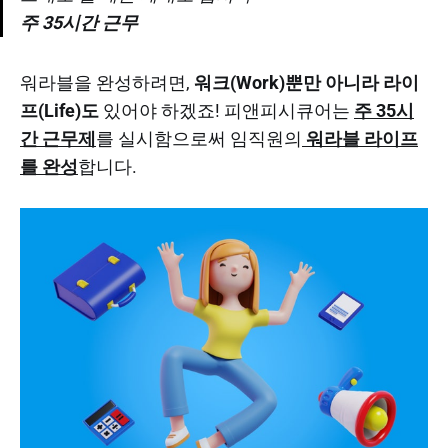
주 35시간 근무
워라블을 완성하려면,
워크(Work)뿐만 아니라 라이
프(Life)도
있어야 하겠죠! 피앤피시큐어는
주 35시
간 근무제
를 실시함으로써 임직원의
워라블 라이프
를 완성
합니다.