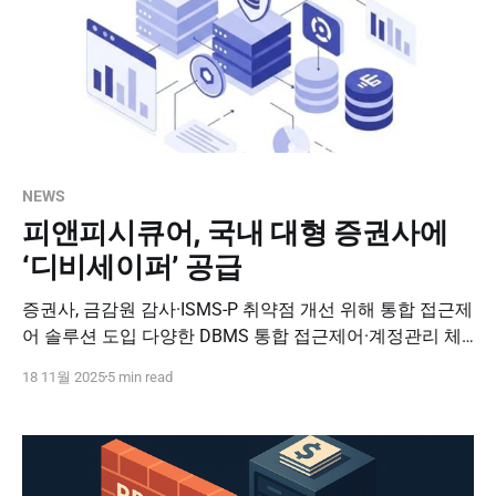
NEWS
피앤피시큐어, 국내 대형 증권사에
‘디비세이퍼’ 공급
증권사, 금감원 감사·ISMS-P 취약점 개선 위해 통합 접근제
어 솔루션 도입 다양한 DBMS 통합 접근제어·계정관리 체
계 구축 국내 지점·해외 법인에도 동일한 보안 정책 적용 가
18 11월 2025
5 min read
능 (데이터넷, 김선애 기자, 2025.11.18) 피앤피시큐어(대
표 박천오)는 국내 대형 증권사에 DB 접근제어 및 계정관
리 시스템을 구축했다고 18일 밝혔다. 이번