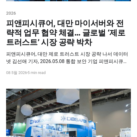
2026
피앤피시큐어, 대만 마이서버와 전
략적 업무 협약 체결… 글로벌 ‘제로
트러스트’ 시장 공략 박차
피앤피시큐어, 대만 제로 트러스트 시장 공략 나서 데이터
넷 김선애 기자, 2026.05.08 통합 보안 기업 피앤피시큐어
(대표 박천오)가 대만 클라우드·인프라 기업 마이서버 인터
08 5월 2026
5 min read
내셔널(Myserver International)과 전략적 업무협약(MOU)
을 체결하고, 제로 트러스트 시장 공략에 나선다고 8일 밝
혔다. 피앤피시큐어는 대만에서 개인정보보호법(PDPA),
사이버 보안 관리 법 등