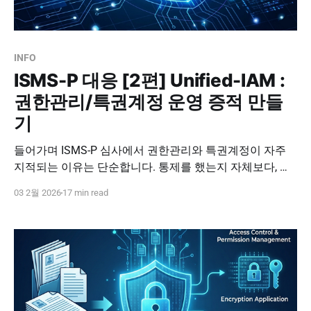
INFO
ISMS-P 대응 [2편] Unified-IAM :
권한관리/특권계정 운영 증적 만들
기
들어가며 ISMS-P 심사에서 권한관리와 특권계정이 자주
지적되는 이유는 단순합니다. 통제를 했는지 자체보다, 통
제한 사실을 운영 증적으로 입증할 수 있는지가 합불을 좌
03 2월 2026
17 min read
우하기 때문입니다. 특히 ISMS-P 2.5(인증 및 권한관리) 영
역은 계정과 권한의 신청, 승인, 부여, 변경, 회수, 그리고 정
기 검토까지 책임추적성으로 보여줘야 합니다. 이 글은 권
한관리 준비를 문서