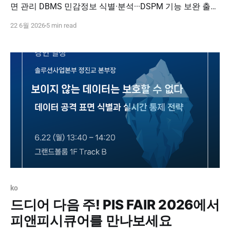
면 관리 DBMS 민감정보 식별·분석···DSPM 기능 보완 출처
: 데이터넷, 김선애 기자 (2026.06.22) 피앤피시큐어(대표
22 6월 2026
5 min read
박천오)는 인프라와 데이터에 대한 접근통제를 고도화한
통합 보안 플랫폼 ‘디비세이퍼 섀도우 컨트롤(DBSAFER
Shadow Control)’을 출시했다고 22일 밝혔다. 이 플랫폼은
기존 공격표면관리(ASM)
ko
드디어 다음 주! PIS FAIR 2026에서
피앤피시큐어를 만나보세요