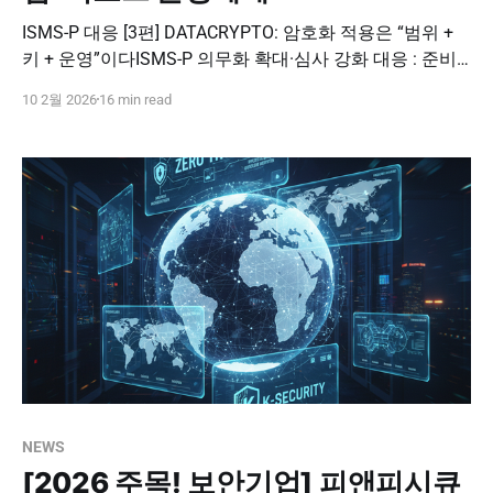
ISMS-P 대응 [3편] DATACRYPTO: 암호화 적용은 “범위 +
키 + 운영”이다ISMS-P 의무화 확대·심사 강화 대응 : 준비
로드맵 [1편]들어가며 ISMS-P는 개인정보 유출과 사이버
10 2월 2026
16 min read
침해가 반복되면서, 기업이 실제로 정보보호 관리체계를
갖추고 운영하는지를 제도적으로 검증하기 위해 도입된 인
증입니다. 단발성 보안 솔루션 도입이나 문서 정리만으로
는 사고를 막기 어렵다는 현실이 누적되면서,
NEWS
[2026 주목! 보안기업] 피앤피시큐