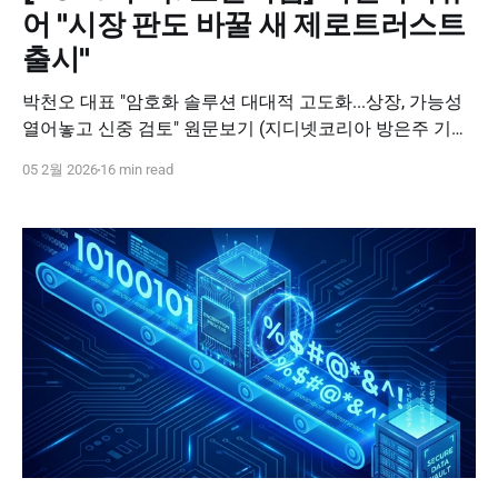
어 "시장 판도 바꿀 새 제로트러스트
출시"
박천오 대표 "암호화 솔루션 대대적 고도화...상장, 가능성
열어놓고 신중 검토" 원문보기 (지디넷코리아 방은주 기자,
2026.02.03) "올해 피앤피시큐어(PNP시큐어)는 시장 판도
05 2월 2026
16 min read
를 바꿀 신규 제로트러스트 라인업 출시와 더불어 전통의
강자인 암호화 솔루션의 대대적인 성능 고도화에 집중합니
다." 박천오 피앤피시큐어 대표는 2일 지디넷코리아와 신
년인터뷰에서 "어떤