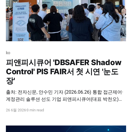
ko
피앤피시큐어 'DBSAFER Shadow
Control' PIS FAIR서 첫 시연 '눈도
장'
출처: 전자신문, 안수민 기자 (2026.06.26) 통합 접근제어·
계정관리 솔루션 선도 기업 피앤피시큐어(대표 박천오)는
개인정보보호 콘퍼런스인 'PIS FAIR 2026'에 참가해 차세
26 6월 2026
3 min read
대 공격 표면 관리 플랫폼 'DBSAFER Shadow Control(디비
세이퍼 섀도 컨트롤)' 시연을 성공리에 마쳤다고 26일 밝혔
다. 'DBSAFER Shadow Control'은