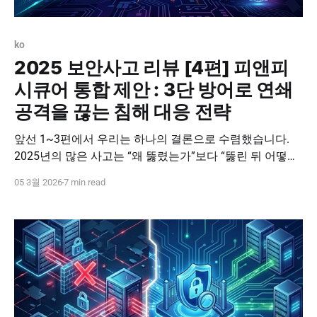
ko
2025 보안사고 리뷰 [4편] 피앤피
시큐어 통합 제안 : 3단 방어로 연쇄
공격을 끊는 침해 대응 전략
앞선 1~3편에서 우리는 하나의 결론으로 수렴했습니다.
2025년의 많은 사고는 “왜 뚫렸는가”보다 “뚫린 뒤 어떻게,
왜 확산되었는가”가 핵심이었습니다. 계정이 악용되고, 내
05 3월 2026
7 min read
부에서 이동이 이어지고, 마지막 실행(암호화/삭제/유출)
이 성공하는 순간, 사고는 전사 마비가 됩니다. 이번 시리즈
의 마지막 편은 피앤피시큐어의 대응 전략으로 정리합니
다. PNPSECURE는 사람(ICA)–이동(Server