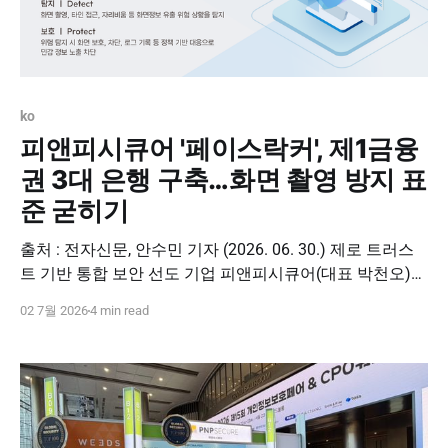
ko
피앤피시큐어 '페이스락커', 제1금융
권 3대 은행 구축…화면 촬영 방지 표
준 굳히기
출처 : 전자신문, 안수민 기자 (2026. 06. 30.) 제로 트러스
트 기반 통합 보안 선도 기업 피앤피시큐어(대표 박천오)는
인공지능(AI) 화면정보유출 방지 솔루션 '페이스락커
02 7월 2026
4 min read
(FaceLocker)'를 국내 메이저 A은행과 공급계약을 마치고
본격적인 시스템 구축에 들어간다고 30일 밝혔다. 이번 구
축계약을 계기로 페이스락커는 대한민국 금융을 대표하는
시중 3개 대형 은행을