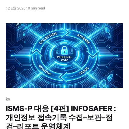
서 같은 질문이 반복됩니다. “권한은 어떻게 승인하고 회수
12 2월 2026
10 min read
하나요?”, “암호화는 어디까지 적용되어 있나요?”, “접속기
록은 점검하고 있나요?” 결국 문제는 문서가 아니라 운영
입니다. ISMS-P 대응은 통제(정책·설정) + 증적(제출물) +
운영(반복 루틴)이 한 세트로
ko
ISMS-P 대응 [4편] INFOSAFER :
개인정보 접속기록 수집–보관–점
검–리포트 운영체계