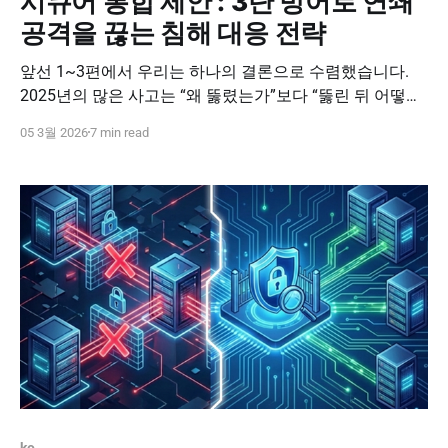
시큐어 통합 제안 : 3단 방어로 연쇄
공격을 끊는 침해 대응 전략
앞선 1~3편에서 우리는 하나의 결론으로 수렴했습니다.
2025년의 많은 사고는 “왜 뚫렸는가”보다 “뚫린 뒤 어떻게,
왜 확산되었는가”가 핵심이었습니다. 계정이 악용되고, 내
05 3월 2026
7 min read
부에서 이동이 이어지고, 마지막 실행(암호화/삭제/유출)
이 성공하는 순간, 사고는 전사 마비가 됩니다. 이번 시리즈
의 마지막 편은 피앤피시큐어의 대응 전략으로 정리합니
다. PNPSECURE는 사람(ICA)–이동(Server