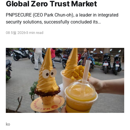
Global Zero Trust Market
PNPSECURE (CEO Park Chun-oh), a leader in integrated
security solutions, successfully concluded its
participation in 'CYBERSEC 2026', Asia's largest
08 5월 2026
3 min read
cybersecurity conference, held at the Nangang Exhibition
Center in Taipei, Taiwan, from May 5th to 7th. This
exhibition was more than just a typical participation; it
ko