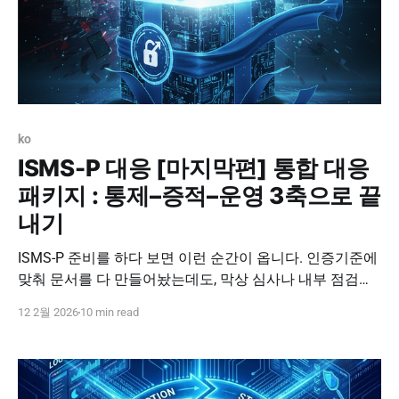
ko
ISMS-P 대응 [마지막편] 통합 대응
패키지 : 통제–증적–운영 3축으로 끝
내기
ISMS-P 준비를 하다 보면 이런 순간이 옵니다. 인증기준에
맞춰 문서를 다 만들어놨는데도, 막상 심사나 내부 점검에
서 같은 질문이 반복됩니다. “권한은 어떻게 승인하고 회수
12 2월 2026
10 min read
하나요?”, “암호화는 어디까지 적용되어 있나요?”, “접속기
록은 점검하고 있나요?” 결국 문제는 문서가 아니라 운영
입니다. ISMS-P 대응은 통제(정책·설정) + 증적(제출물) +
운영(반복 루틴)이 한 세트로