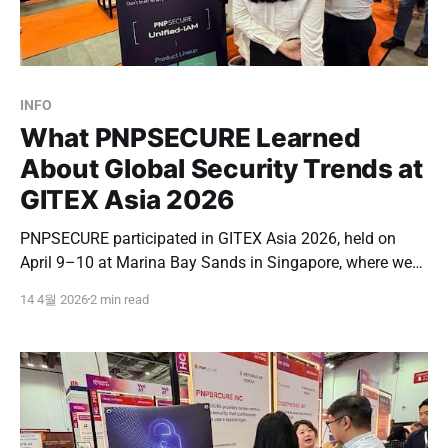
INFO
What PNPSECURE Learned
About Global Security Trends at
GITEX Asia 2026
PNPSECURE participated in GITEX Asia 2026, held on
April 9–10 at Marina Bay Sands in Singapore, where we
had the opportunity to engage directly with the global
14 4월 2026
2 min read
security market. GITEX is one of the world’s leading
technology events, bringing together major IT and
cybersecurity companies, buyers, and investors.