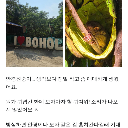
안경원숭이… 생각보다 정말 작고 좀 애매하게 생겼
어요.
뭔가 귀엽긴 한데 보자마자 헐 귀여워! 소리가 나오
진 않았어요 ㅎ
방심하면 안경이나 모자 같은 걸 훔쳐간다길래 기대