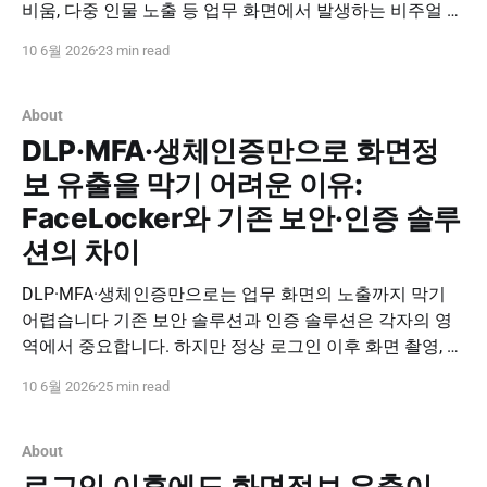
비움, 다중 인물 노출 등 업무 화면에서 발생하는 비주얼 해
킹 위험을 줄이는 화면정보 유출 방지 솔루션입니다. 안면
10 6월 2026
23 min read
정보 기반 실시간 사용자 검증으로 보안성과 편의성을 함
께 실현하세요. 도입 문의하기 PNPSECURE · FaceLocker ·
FAQ · Screen Information Leakage Prevention FaceLocker
About
DLP·MFA·생체인증만으로 화면정
보 유출을 막기 어려운 이유:
FaceLocker와 기존 보안·인증 솔루
션의 차이
DLP·MFA·생체인증만으로는 업무 화면의 노출까지 막기
어렵습니다 기존 보안 솔루션과 인증 솔루션은 각자의 영
역에서 중요합니다. 하지만 정상 로그인 이후 화면 촬영, 타
인 접근, 자리비움으로 발생하는 정보 유출은 별도의 화면
10 6월 2026
25 min read
보안 관점이 필요합니다. FaceLocker는 업무 화면에서 발
생하는 비주얼 해킹 위험을 줄이는 화면정보 유출 방지 솔
루션입니다. 도입 문의하기 PNPSECURE · FaceLocker ·
About
Security
로그인 이후에도 화면정보 유출이