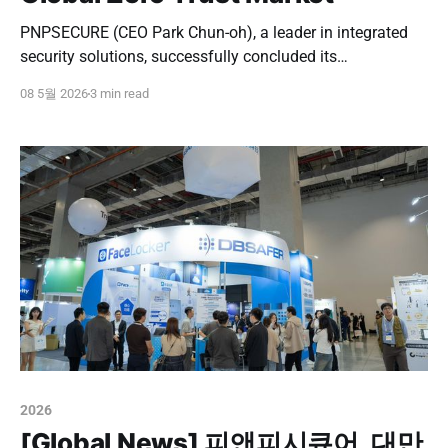
PNPSECURE (CEO Park Chun-oh), a leader in integrated
security solutions, successfully concluded its
participation in 'CYBERSEC 2026', Asia's largest
08 5월 2026
3 min read
cybersecurity conference, held at the Nangang Exhibition
Center in Taipei, Taiwan, from May 5th to 7th. This
exhibition was more than just a typical participation; it
2026
[Global News] 피앤피시큐어, 대만