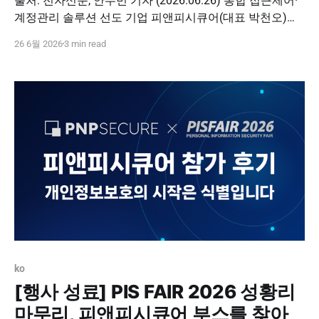
출처: 전자신문, 안수민 기자 (2026.06.26) 통합 접근제어·
계정관리 솔루션 선도 기업 피앤피시큐어(대표 박천오)는
개인정보보호 콘퍼런스인 'PIS FAIR 2026'에 참가해 차세
26 6월 2026
3 min read
대 공격 표면 관리 플랫폼 'DBSAFER Shadow Control(디비
세이퍼 섀도 컨트롤)' 시연을 성공리에 마쳤다고 26일 밝혔
다. 'DBSAFER Shadow Control'은
ko
[행사 성료] PIS FAIR 2026 성황리
마무리, 피앤피시큐어 부스를 찾아