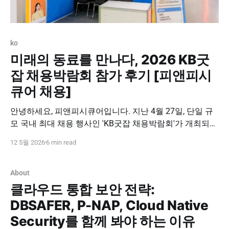
ko
미래의 동료를 만나다, 2026 KB굿
잡 채용박람회 참가 후기 [피앤피시
큐어 채용]
안녕하세요, 피앤피시큐어입니다. 지난 4월 27일, 단일 규
모 국내 최대 채용 행사인 'KB굿잡 채용박람회'가 개최되었
습니다. 저희 피앤피시큐어 역시 뛰어난 역량을 갖춘 미래
12 5월 2026
6 min read
의 동료분들을 직접 만나 뵙기 위해 이번 행사에 참여했습
니다. 단순히 공고를 올리는 것에 그치지 않고, 현장에서 지
원자분들의 목소리를 직접 듣고 소통할 수 있었던 뜻깊은
About
시간이었는데요. 뜨거웠던 현장
클라우드 통합 보안 전략:
DBSAFER, P-NAP, Cloud Native
Security를 함께 봐야 하는 이유