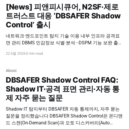
[News] 피앤피시큐어, N2SF·제로
트러스트 대응 ‘DBSAFER Shadow
Control’ 출시
네트워크·엔드포인트 탐지 기술 이용 내부 인프라 공격표
면 관리 DBMS 민감정보 식별·분석···DSPM 기능 보완 출처
: 데이터넷, 김선애 기자 (2026.06.22) 피앤피시큐어(대표
22 6월 2026
5 min read
박천오)는 인프라와 데이터에 대한 접근통제를 고도화한
통합 보안 플랫폼 ‘디비세이퍼 섀도우 컨트롤(DBSAFER
Shadow Control)’을 출시했다고 22일 밝혔다. 이 플랫폼은
About
기존 공격표면관리(ASM)
DBSAFER Shadow Control FAQ:
Shadow IT·공격 표면 관리·자동 통
제 자주 묻는 질문
Shadow IT 탐지부터 DBSAFER 자동 통제까지, 자주 묻는
질문을 정리했습니다 DBSAFER Shadow Control은 온디맨
드 스캔(On-Demand Scan)과 오토 디스커버리(Auto