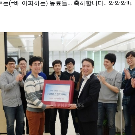
(=배 아파하는) 동료들... 축하합니다.. 짝짝짝!!↓