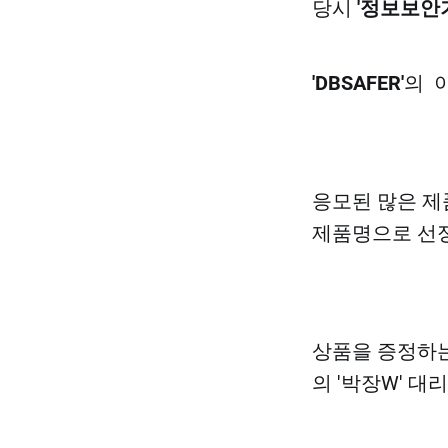
당시
'정보보안
'DBSAFER'
의 
응모된 많은 제
제품명으로 선
상품을 증정하는
의 '박장W' 대리