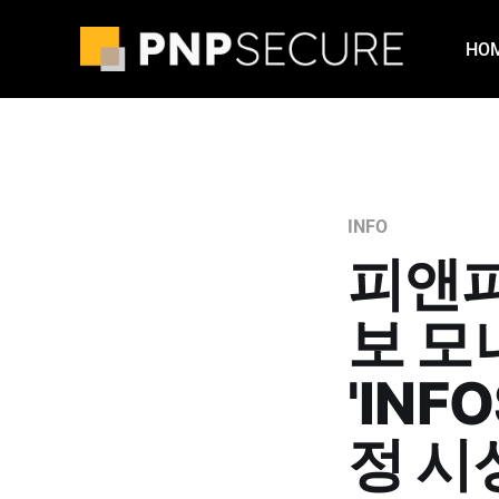
HO
INFO
피앤
보 모
'INF
정 시