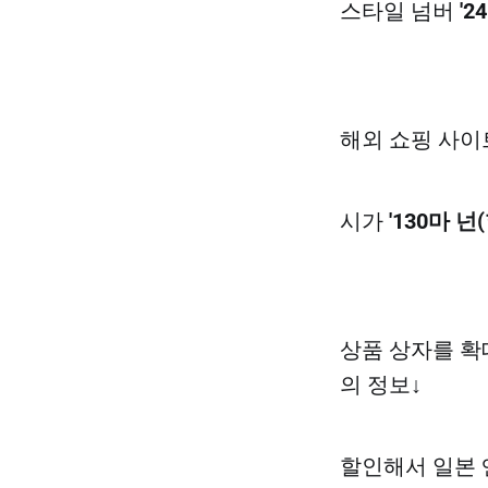
스타일 넘버
'24
해외 쇼핑 사이
시가
'130마 넌
상품 상자를 확대
의 정보↓
할인해서 일본 엔화