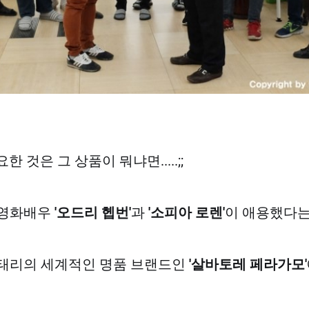
요한 것은 그 상품이 뭐냐면.....;;
 영화배우
'오드리 헵번'
과
'소피아 로렌'
이 애용했다
태리의 세계적인 명품 브랜드인
'살바토레 페라가모'