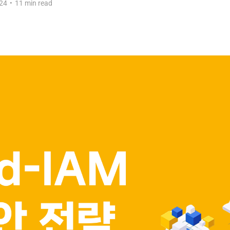
24
•
11 min read