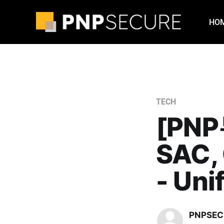
HO
TECH
[PN
SAC,
- Un
PNPSEC