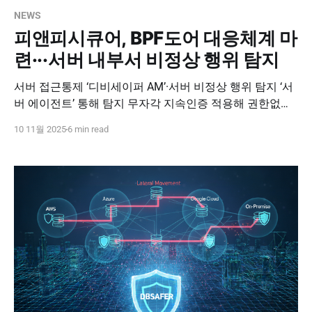
NEWS
피앤피시큐어, BPF도어 대응체계 마
련···서버 내부서 비정상 행위 탐지
서버 접근통제 ‘디비세이퍼 AM’·서버 비정상 행위 탐지 ‘서
버 에이전트’ 통해 탐지 무자각 지속인증 적용해 권한없는
공격자의 이상행위 정확하게 탐지 데이터넷, 김선애 기자,
10 11월 2025
6 min read
2025.11.10 피앤피시큐어는 BPF도어 대응 체계를 서버 접
근 통제 솔루션 ‘디비세이퍼 AM(DBSAFER AM)’와 서버 에
이전트(Server Agent)를 통해 대응한다고 10일 밝혔다. 디
비세이퍼 AM은