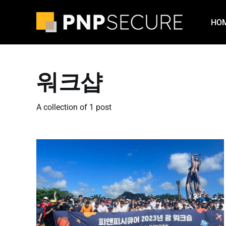
HO
워크샵
A collection of 1 post