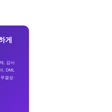
교하게
제, 감사
, DML
·무결성·