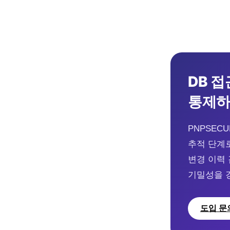
DB 접
통제
PNPSEC
추적 단계로
변경 이력
기밀성을 
도입 문