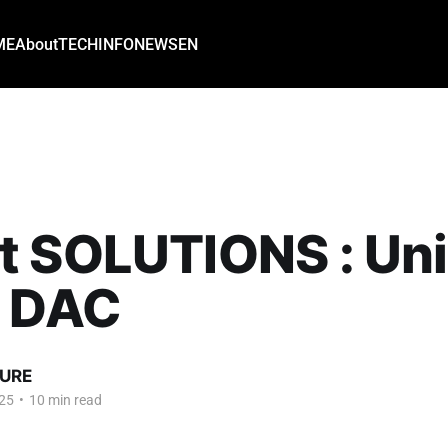
ME
About
TECH
INFO
NEWS
EN
 SOLUTIONS : Uni
- DAC
URE
25
•
10 min read