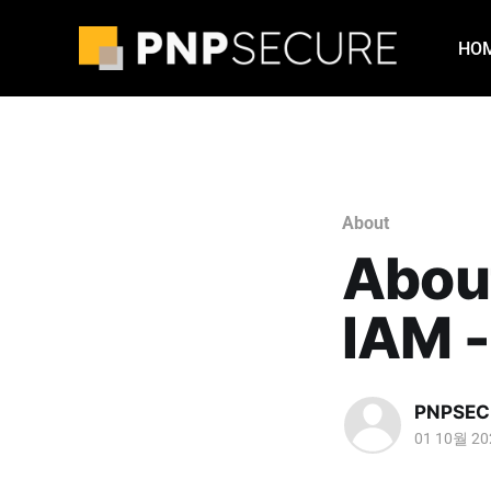
HO
About
About
IAM 
PNPSEC
01 10월 20