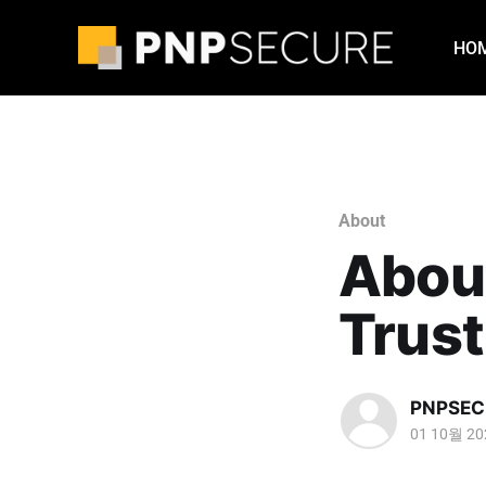
HO
About
Abou
Trust
PNPSEC
01 10월 20