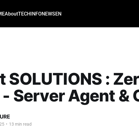
ME
About
TECH
INFO
NEWS
EN
t SOLUTIONS : Ze
 - Server Agent &
URE
25
•
13 min read