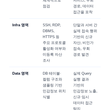
체계적으로
서비스, 우회
점검
경로, 데이터
접근을 포착
Infra 영역
SSH, RDP,
단말과 서버 간
DBMS,
실제 접속 행위
HTTPS 등
기반의 신규
주요 프로토콜
자산, 비인가
활성화 여부와
접속, 우회
미등록 자산
경로 발견
조사
Data 영역
DB 테이블·
실제 Query
컬럼 구조와
실행 결과
샘플링 기반
기반의
민감정보 위치
민감정보 노출,
식별
신규·임시
데이터 접근
탐지