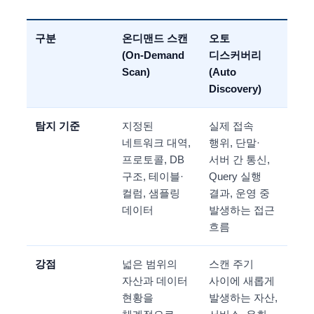
구분
온디맨드 스캔
오토
(On-Demand
디스커버리
Scan)
(Auto
Discovery)
탐지 기준
지정된
실제 접속
네트워크 대역,
행위, 단말·
프로토콜, DB
서버 간 통신,
구조, 테이블·
Query 실행
컬럼, 샘플링
결과, 운영 중
데이터
발생하는 접근
흐름
강점
넓은 범위의
스캔 주기
자산과 데이터
사이에 새롭게
현황을
발생하는 자산,