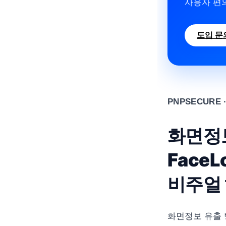
사용자 편
도입 문
PNPSECURE · F
화면정
Face
비주얼 
화면정보 유출 