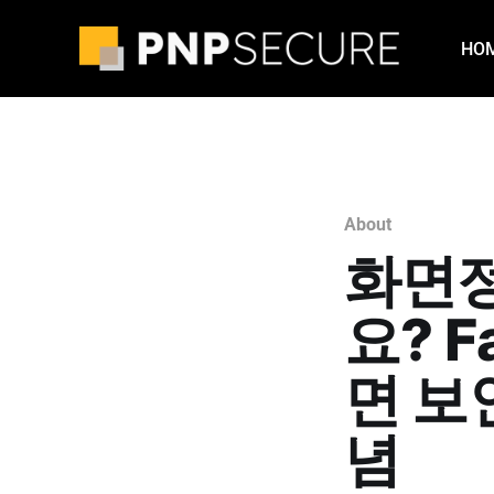
HO
About
화면정
요? F
면 보
념