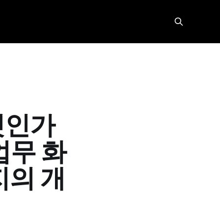
엇인가
 업무 화
지의 개