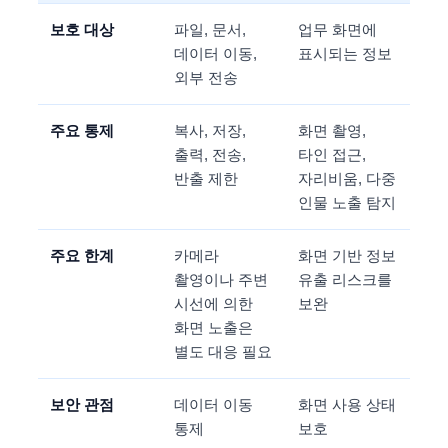
보호 대상
파일, 문서,
업무 화면에
데이터 이동,
표시되는 정보
외부 전송
주요 통제
복사, 저장,
화면 촬영,
출력, 전송,
타인 접근,
반출 제한
자리비움, 다중
인물 노출 탐지
주요 한계
카메라
화면 기반 정보
촬영이나 주변
유출 리스크를
시선에 의한
보완
화면 노출은
별도 대응 필요
보안 관점
데이터 이동
화면 사용 상태
통제
보호