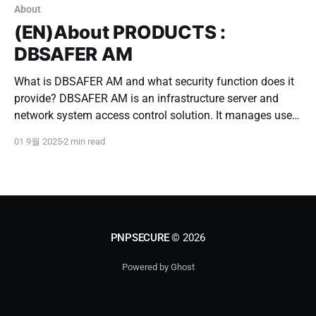
PNPSECURE · DBSAFER AM · System Access Control ·
About
Server Access
(EN)About PRODUCTS :
DBSAFER AM
What is DBSAFER AM and what security function does it
provide? DBSAFER AM is an infrastructure server and
network system access control solution. It manages user
access and permissions for operating systems and
01 9월 2025
2 min read
network systems, and audits all task history. It can also
be linked with DBSAFER DB to provide
PNPSECURE
© 2026
Powered by Ghost