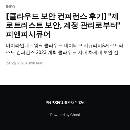
INFO
[클라우드 보안 컨퍼런스 후기] "제
로트러스트 보안, 계정 관리로부터"
피앤피시큐어
바이라인네트워크 클라우드 네이티브 시큐리티&제로트러
스트 컨퍼런스 2023 개최 클라우드 시대 차세대 보안 전략
과 솔루션 강연 진행 "디지털 전환의 시대, 클라우드는 대세
28 6월 2023
6 min read
가 되었습니다. 생성형 AI가 확산되면서 또다른 대전환기
가 마련되고 있습니다. 그만큼 사이버위협의 범위와 규모
가 커지고 공격자들의 전술과 기법도 날이 갈수록 더욱 정
교해지고 있습니다. 기존 IT 환경과 클라우드 환경을 아우
르는
PNPSECURE
© 2026
Powered by Ghost