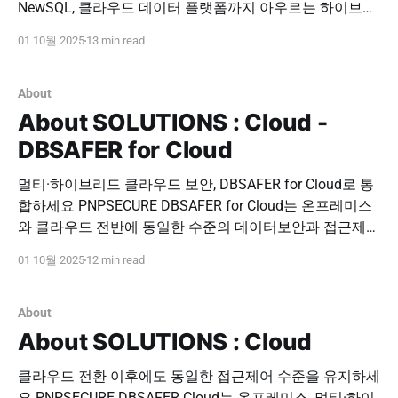
NewSQL, 클라우드 데이터 플랫폼까지 아우르는 하이브리
드 데이터베이스 접근제어 플랫폼입니다. DB Proxy,
01 10월 2025
13 min read
NoSQL Proxy, DB 클라이언트 툴 연동 엔진을 선택적으로
적용해 변화하는 데이터 환경에서도 신속하고 일관된 보안
체계를 구축하세요. 도입 문의하기 PNPSECURE · P-NAP ·
About
NoSQL Adaptive Platform · DBSAFER · Unified-
About SOLUTIONS : Cloud -
DBSAFER for Cloud
멀티·하이브리드 클라우드 보안, DBSAFER for Cloud로 통
합하세요 PNPSECURE DBSAFER for Cloud는 온프레미스
와 클라우드 전반에 동일한 수준의 데이터보안과 접근제어
를 제공하는 클라우드 최적화 보안 솔루션입니다. 멀티 클
01 10월 2025
12 min read
라우드, 하이브리드 클라우드, NoSQL, Kubernetes 환경까
지 통합 보안 체계를 구축해보세요. 도입 문의하기
PNPSECURE · DBSAFER · DBSAFER for Cloud · Cloud
About
Security · Unified-IAM 피앤피시큐어(PNPSECURE)
About SOLUTIONS : Cloud
DBSAFER for
클라우드 전환 이후에도 동일한 접근제어 수준을 유지하세
요 PNPSECURE DBSAFER Cloud는 온프레미스, 멀티·하이