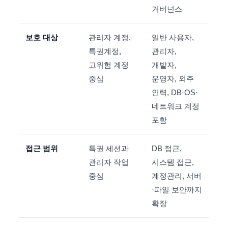
거버넌스
보호 대상
관리자 계정,
일반 사용자,
특권계정,
관리자,
고위험 계정
개발자,
중심
운영자, 외주
인력, DB·OS·
네트워크 계정
포함
접근 범위
특권 세션과
DB 접근,
관리자 작업
시스템 접근,
중심
계정관리, 서버
·파일 보안까지
확장