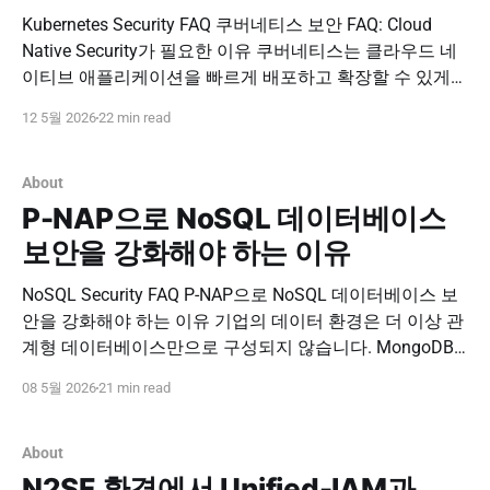
Kubernetes Security FAQ 쿠버네티스 보안 FAQ: Cloud
Native Security가 필요한 이유 쿠버네티스는 클라우드 네
이티브 애플리케이션을 빠르게 배포하고 확장할 수 있게
해주지만, 보안 관점에서는 기존 서버 환경보다 훨씬 더 복
12 5월 2026
22 min read
잡한 관리 대상을 만듭니다. 컨테이너, 파드, 노드, 서비스
계정, 네임스페이스, API 서버, 시크릿, 데이터베이스 접근
경로가 동적으로 생성되고 변경되기 때문입니다. 따라서
About
쿠버네티스
P-NAP으로 NoSQL 데이터베이스
보안을 강화해야 하는 이유
NoSQL Security FAQ P-NAP으로 NoSQL 데이터베이스 보
안을 강화해야 하는 이유 기업의 데이터 환경은 더 이상 관
계형 데이터베이스만으로 구성되지 않습니다. MongoDB,
Redis 등 NoSQL 데이터베이스는 빠른 처리, 유연한 데이터
08 5월 2026
21 min read
구조, 클라우드 네이티브 서비스와의 연계성 때문에 다양
한 업무 시스템에서 활용되고 있습니다. 하지만 데이터 저
장소가 다양해질수록 보안 사각지대도 함께 늘어납니다.
About
기존의 관계형
N2SF 환경에서 Unified-IAM과