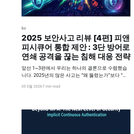
ko
2025 보안사고 리뷰 [4편] 피앤
피시큐어 통합 제안 : 3단 방어로
연쇄 공격을 끊는 침해 대응 전략
앞선 1~3편에서 우리는 하나의 결론으로 수렴했습
니다. 2025년의 많은 사고는 “왜 뚫렸는가”보다 “뚫
린 뒤 어떻게, 왜 확산되었는가”가 핵심이었습니다.
05 3월 2026
7 min read
계정이 악용되고, 내부에서 이동이 이어지고, 마지막
실행(암호화/삭제/유출)이 성공하는 순간, 사고는 전
사 마비가 됩니다. 이번 시리즈의 마지막 편은 피앤
피시큐어의 대응 전략으로 정리합니다.
PNPSECURE는 사람(ICA)–이동(Server