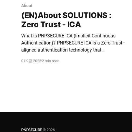
About
(EN)About SOLUTIONS :
Zero Trust - ICA
What is PNPSECURE ICA (Implicit Continuous
Authentication)? PNPSECURE ICA is a Zero Trust–
aligned authentication technology that
continuously verifies a user’s identity using facial
01 9월 2025
2 min read
vector information. Unlike passwords or OTPs, ICA
authenticates the user simply by recognizing the
face in front of the screen, without requiring any
manual input.
PNPSECURE
© 2026