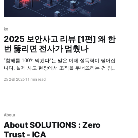
ko
2025 보안사고 리뷰 [1편] 왜 한
번 뚫리면 전사가 멈췄나
“침해를 100% 막겠다”는 말은 이제 설득력이 떨어집
니다. 실제 사고 현장에서 조직을 무너뜨리는 건 침
투 그 자체가 아니라, 침투 이후 이어지는 확산(횡적
25 2월 2026
11 min read
이동)과 권한 남용, 그리고 실행(복호화·조회·유출)
이기 때문입니다. 2025년에도 많은 조직이 비슷한
방식으로 흔들렸습니다. 취약점 한 번, 계정 한 번, 백
도어 한 번으로 시작한
About
About SOLUTIONS : Zero
Trust - ICA