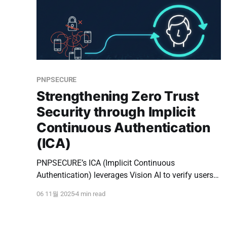
PNPSECURE
Strengthening Zero Trust
Security through Implicit
Continuous Authentication
(ICA)
PNPSECURE’s ICA (Implicit Continuous
Authentication) leverages Vision AI to verify users
in real time, closing MFA security gaps and
06 11월 2025
4 min read
enabling continuous Zero Trust authentication.