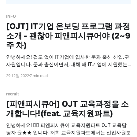
INFO
[OJT] IT기업 온보딩 프로그램 과정
소개 - 괜찮아 피앤피시큐어야 (2~9
주 차)
안녕하세요! 겁도 없이 IT기업에 입사한 문과 출신 신입, 팬
사원입니다. 문과 출신이면서, 대체 왜 IT기업에 지원했는
지, 혹은 IT기업에서 잘 적응하고 있는지 궁금한가요? 사실
29 12월 2022
7 min read
문과생에게 IT기업 취직은 꿈과 같은 이야기입니다. 누구
나 한 번쯤 가슴에 품지만, 현실 속에서 어느새 나도 모르게
사라져 버리는 그런 희미한 꿈.... 팬사원도 채용 공고에서
recruit
IT기업은 클릭하기 두려웠는데요. 우연히,
[피앤피시큐어] OJT 교육과정을 소
개합니다!(feat. 교육지원파트)
안녕하세요! 🙇‍♂️ 피앤피시큐어 교육지원파트 OJT 교육담
당자 윤★★ 입니다. 저희 교육지원파트에서는 신입사원분