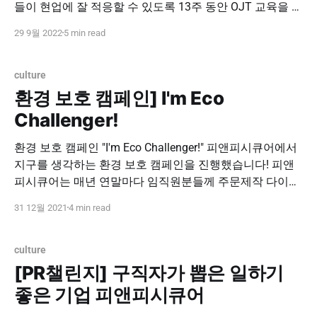
들이 현업에 잘 적응할 수 있도록 13주 동안 OJT 교육을 진
행하고 있습니다! 피앤피시큐어에 입사하시는 모든 분들은
29 9월 2022
5 min read
저희 파트를 거쳐 팀으로 배정받게 되는데요 ~ 😎😎😎 아
래에 상세한 OJT 교육과정을 함께 보실까요? 주차 내용 1
주차 - 사내 기본 업무 교육 (피앤피시큐어 소개 및 핵심가
culture
치, 방향성 제시)
환경 보호 캠페인] I'm Eco
Challenger!
환경 보호 캠페인 "I'm Eco Challenger!" 피앤피시큐어에서
지구를 생각하는 환경 보호 캠페인을 진행했습니다! 피앤
피시큐어는 매년 연말마다 임직원분들께 주문제작 다이어
리, 달력, 노트 세트를 나눠드렸었는데요, 올해는 에코챌린
31 12월 2021
4 min read
저 캠페인을 진행하게 되어 환경보호 실천을 위해 종이 다
이어리를 받지 않은 분들과 노트, 다이어리를 기증하신 분
들께 🎁특별한 보상을 해드렸습니다! 매년 회사에서 받는
culture
[PR챌린지] 구직자가 뽑은 일하기
좋은 기업 피앤피시큐어