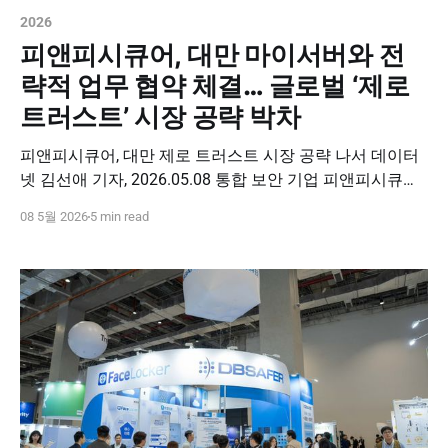
2026
피앤피시큐어, 대만 마이서버와 전
략적 업무 협약 체결… 글로벌 ‘제로
트러스트’ 시장 공략 박차
피앤피시큐어, 대만 제로 트러스트 시장 공략 나서 데이터
넷 김선애 기자, 2026.05.08 통합 보안 기업 피앤피시큐어
(대표 박천오)가 대만 클라우드·인프라 기업 마이서버 인터
08 5월 2026
5 min read
내셔널(Myserver International)과 전략적 업무협약(MOU)
을 체결하고, 제로 트러스트 시장 공략에 나선다고 8일 밝
혔다. 피앤피시큐어는 대만에서 개인정보보호법(PDPA),
사이버 보안 관리 법 등