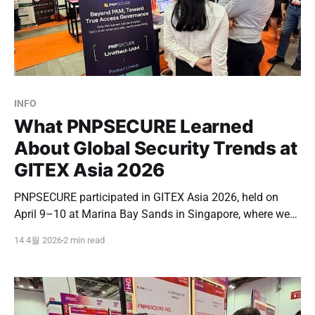
INFO
What PNPSECURE Learned
About Global Security Trends at
GITEX Asia 2026
PNPSECURE participated in GITEX Asia 2026, held on
April 9–10 at Marina Bay Sands in Singapore, where we
had the opportunity to engage directly with the global
14 4월 2026
2 min read
security market. GITEX is one of the world’s leading
technology events, bringing together major IT and
cybersecurity companies, buyers, and investors.